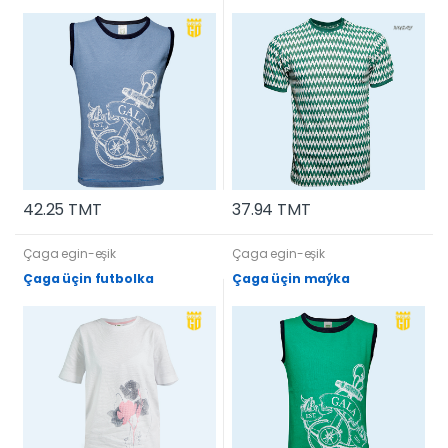
42.25 TMT
37.94 TMT
Çaga egin-eşik
Çaga egin-eşik
Çaga üçin futbolka
Çaga üçin maýka