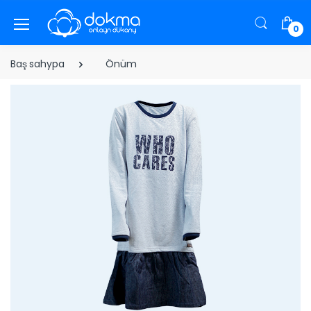
0
Baş sahypa
Önüm