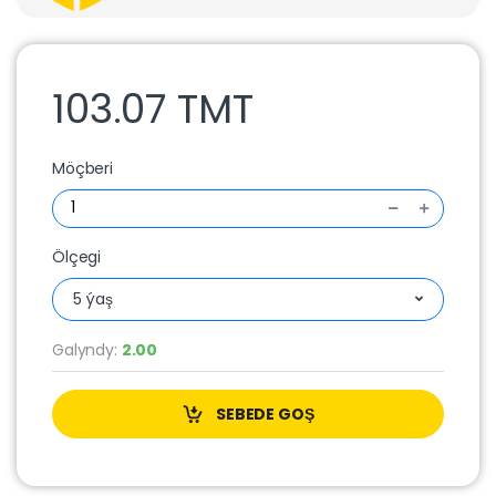
103.07 TMT
Möçberi
Ölçegi
5 ýaş
Galyndy:
2.00
SEBEDE GOŞ