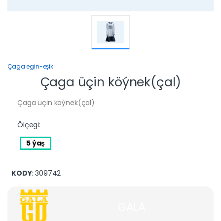
Çaga egin-eşik
Çaga üçin köýnek(çal)
Çaga üçin köýnek(çal)
Ölçegi:
5 ýaş
KODY
: 309742
GALA