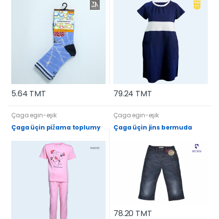
5.64 TMT
79.24 TMT
Çaga egin-eşik
Çaga egin-eşik
Çaga üçin pižama toplumy
Çaga üçin jins bermuda
78.20 TMT