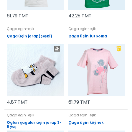
61.79 TMT
42.25 TMT
Çaga egin-eşik
Çaga egin-eşik
Çaga üçin jorap(çeşki)
Çaga üçin futbolka
4.87 TMT
61.79 TMT
Çaga egin-eşik
Çaga egin-eşik
Oglan çagalar üçin jorap 3-
Çaga üçin köýnek
5 ýaş