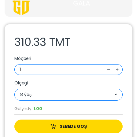
GALA
310.33 TMT
Möçberi
Ölçegi
8 ýaş
Galyndy:
1.00
SEBEDE GOŞ