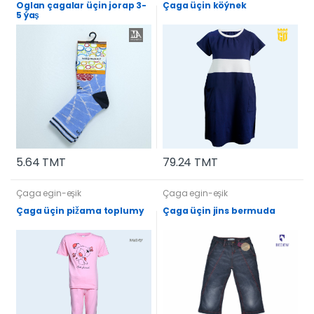
Oglan çagalar üçin jorap 3-
Çaga üçin köýnek
5 ýaş
5.64 TMT
79.24 TMT
Çaga egin-eşik
Çaga egin-eşik
Çaga üçin pižama toplumy
Çaga üçin jins bermuda