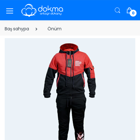
0
Baş sahypa
Önüm