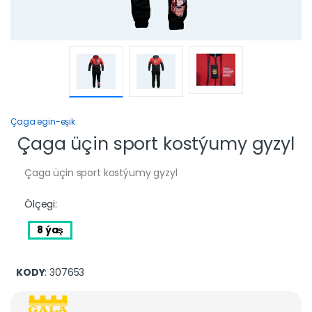
Çaga egin-eşik
Çaga üçin sport kostýumy gyzyl
Çaga üçin sport kostýumy gyzyl
Ölçegi:
8 ýaş
KODY
: 307653