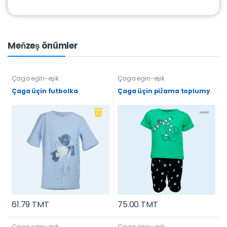
Meňzeş önümler
Çaga egin-eşik
Çaga egin-eşik
Çaga üçin futbolka
Çaga üçin pižama toplumy
61.79 TMT
75.00 TMT
Çaga egin-eşik
Çaga egin-eşik