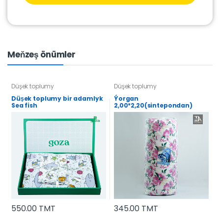
Meňzeş önümler
Düşek toplumy
Düşek toplumy
Düşek toplumy bir adamlyk
Ýorgan
Sea fish
2,00*2,20(sintepondan)
550.00 TMT
345.00 TMT