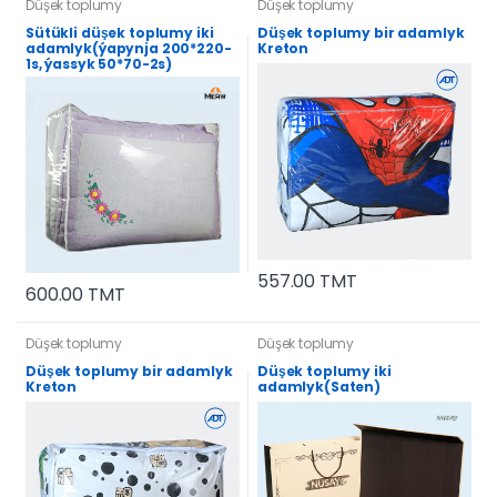
Düşek toplumy
Düşek toplumy
Sütükli düşek toplumy iki
Düşek toplumy bir adamlyk
adamlyk(ýapynja 200*220-
Kreton
1s, ýassyk 50*70-2s)
557.00 TMT
600.00 TMT
Düşek toplumy
Düşek toplumy
Düşek toplumy bir adamlyk
Düşek toplumy iki
Kreton
adamlyk(Saten)