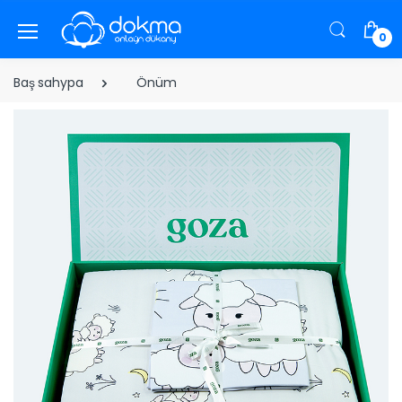
0
Baş sahypa
Önüm