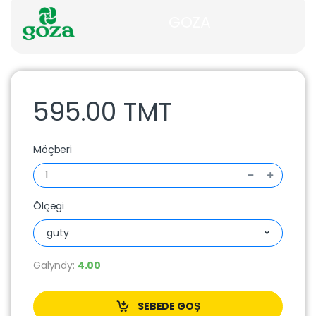
GOZA
595.00 TMT
Möçberi
Ölçegi
guty
Galyndy:
4.00
SEBEDE GOŞ