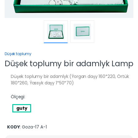
Düşek toplumy
Düşek toplumy bir adamlyk Lamp
Düşek toplumy bir adamlyk (Ýorgan daşy 160*220, Örtük
180*260, Ýassyk daşy 1*50*70)
Ölçegi:
guty
KODY
: Goza-17 A-1