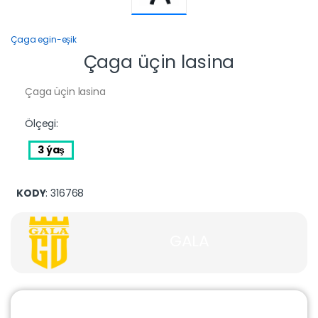
Çaga egin-eşik
Çaga üçin lasina
Çaga üçin lasina
Ölçegi:
3 ýaş
KODY
: 316768
GALA