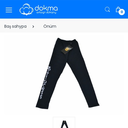
0
Baş sahypa
Önüm