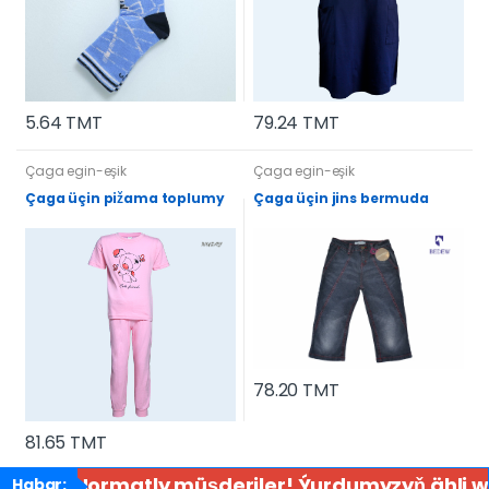
5.64 TMT
79.24 TMT
Çaga egin-eşik
Çaga egin-eşik
Çaga üçin pižama toplumy
Çaga üçin jins bermuda
78.20 TMT
81.65 TMT
Hormatly müşderiler! Ýurdumyzyň ähli wel
Habar: