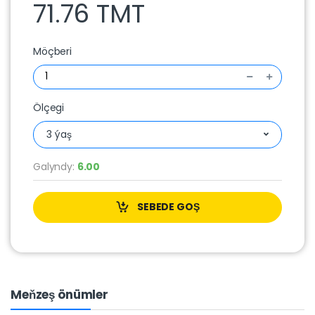
71.76 TMT
Möçberi
Ölçegi
3 ýaş
Galyndy:
6.00
SEBEDE GOŞ
Meňzeş önümler