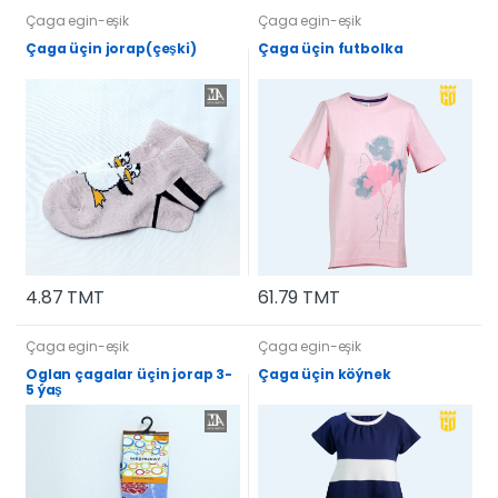
Çaga egin-eşik
Çaga egin-eşik
Çaga üçin jorap(çeşki)
Çaga üçin futbolka
4.87 TMT
61.79 TMT
Çaga egin-eşik
Çaga egin-eşik
Oglan çagalar üçin jorap 3-
Çaga üçin köýnek
5 ýaş