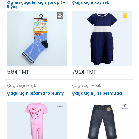
Oglan çagalar üçin jorap 3-
Çaga üçin köýnek
5 ýaş
5.64 TMT
79.24 TMT
Çaga egin-eşik
Çaga egin-eşik
Çaga üçin pižama toplumy
Çaga üçin jins bermuda