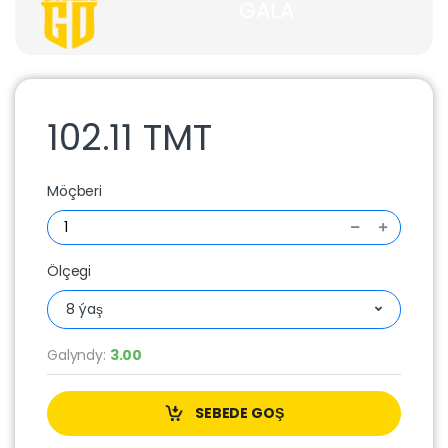
GALA
102.11 TMT
Möçberi
Ölçegi
8 ýaş
Galyndy:
3.00
SEBEDE GOŞ