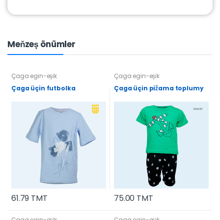
Meňzeş önümler
Çaga egin-eşik
Çaga egin-eşik
Çaga üçin futbolka
Çaga üçin pižama toplumy
61.79 TMT
75.00 TMT
Çaga egin-eşik
Çaga egin-eşik