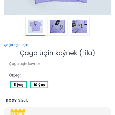
Çaga egin-eşik
Çaga üçin köýnek (Lila)
Çaga üçin köýnek
Ölçegi:
8 ýaş
10 ýaş
KODY
: 312615