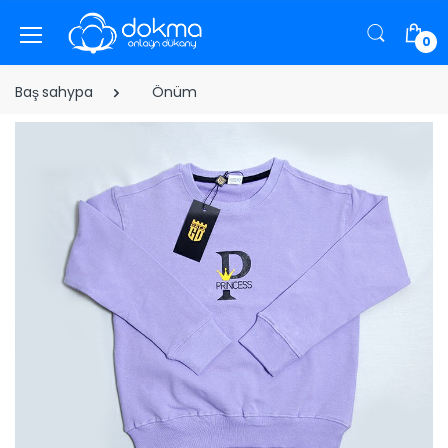
0
Baş sahypa
Önüm