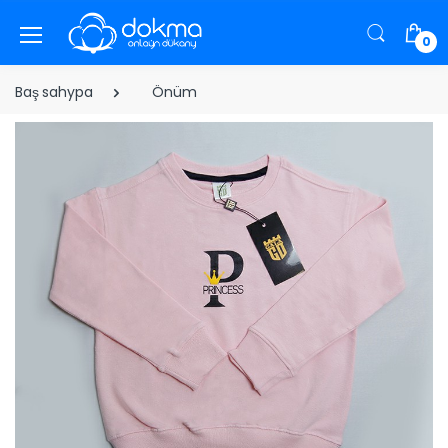
0
Baş sahypa
Önüm