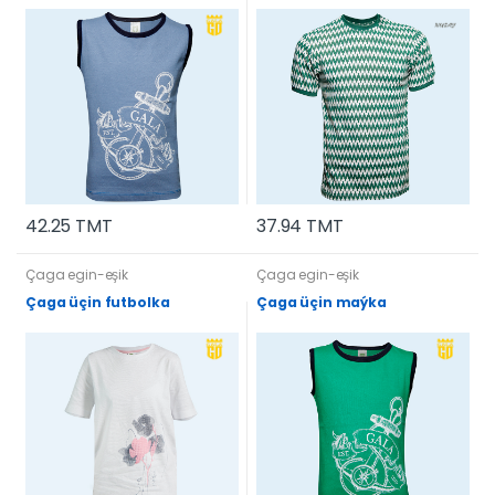
42.25 TMT
37.94 TMT
Çaga egin-eşik
Çaga egin-eşik
Çaga üçin futbolka
Çaga üçin maýka