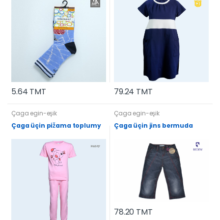
5.64 TMT
79.24 TMT
Çaga egin-eşik
Çaga egin-eşik
Çaga üçin pižama toplumy
Çaga üçin jins bermuda
78.20 TMT