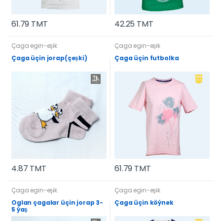
61.79 TMT
42.25 TMT
Çaga egin-eşik
Çaga egin-eşik
Çaga üçin jorap(çeşki)
Çaga üçin futbolka
4.87 TMT
61.79 TMT
Çaga egin-eşik
Çaga egin-eşik
Oglan çagalar üçin jorap 3-
Çaga üçin köýnek
5 ýaş