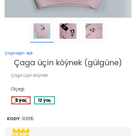
Çaga egin-eşik
Çaga üçin köýnek (gülgüne)
Çaga üçin köýnek
Ölçegi:
8 ýaş
12 ýaş
KODY
: 312615