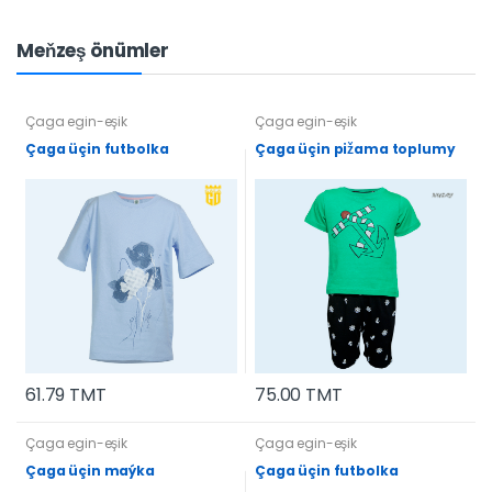
Meňzeş önümler
Çaga egin-eşik
Çaga egin-eşik
Çaga üçin futbolka
Çaga üçin pižama toplumy
61.79 TMT
75.00 TMT
Çaga egin-eşik
Çaga egin-eşik
Çaga üçin maýka
Çaga üçin futbolka