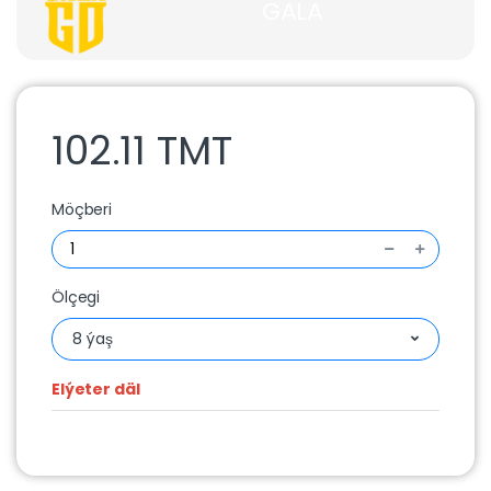
GALA
102.11 TMT
Möçberi
Ölçegi
8 ýaş
Elýeter däl