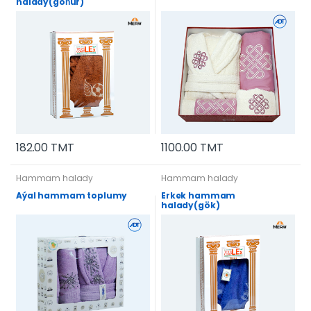
halady(goňur)
182.00 TMT
1100.00 TMT
Hammam halady
Hammam halady
Aýal hammam toplumy
Erkek hammam
halady(gök)