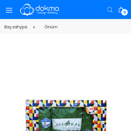
0
Baş sahypa
Önüm