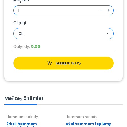
Möçberi
Ölçegi
XL
Galyndy:
5.00
SEBEDE GOŞ
Meňzeş önümler
Hammam halady
Hammam halady
Erkek hammam
Aýal hammam toplumy