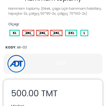
Hammam toplumy (Erkek, çaga üçin hammam halatlary,
tapoçka-2s, çalgyç 50*90-2s, çalgyç 70*140-2s)
Ölçegi:
XL
2XL
2XL
2XL
2XL
L
KODY
: AR-03
ADT
500.00 TMT