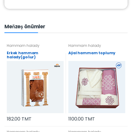
Meňzeş önümler
Hammam halady
Hammam halady
Erkek hammam
Aýal hammam toplumy
halady(goňur)
182.00 TMT
1100.00 TMT
Hammam halady
Hammam halady