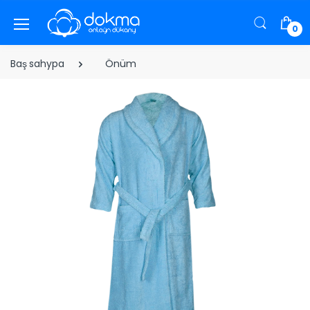
0
Baş sahypa
Önüm