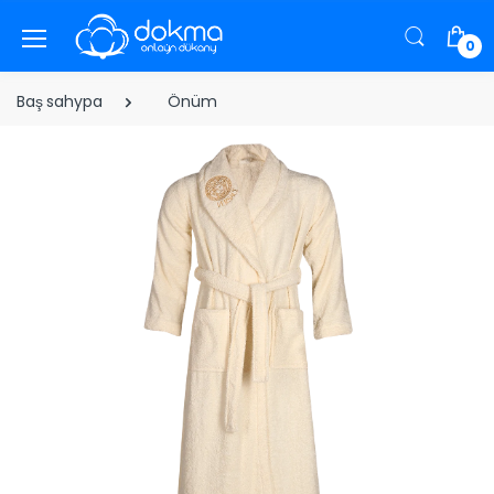
0
Baş sahypa
Önüm