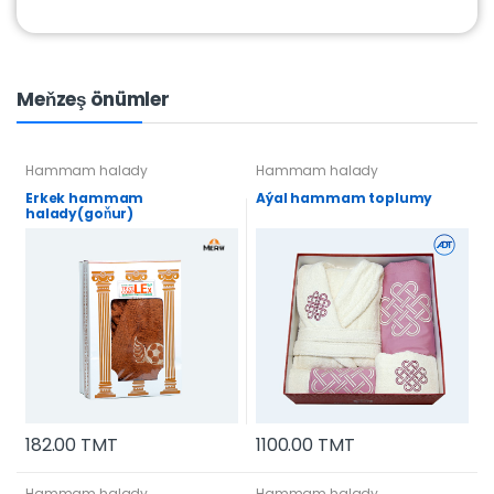
Meňzeş önümler
Hammam halady
Hammam halady
Erkek hammam
Aýal hammam toplumy
halady(goňur)
182.00 TMT
1100.00 TMT
Hammam halady
Hammam halady