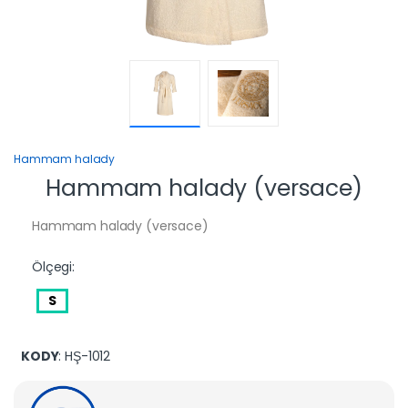
Hammam halady
Hammam halady (versace)
Hammam halady (versace)
Ölçegi:
S
KODY
: HŞ-1012