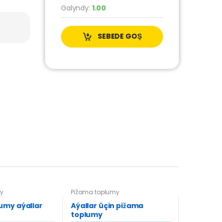
Galyndy:
1.00
SEBEDE GOŞ
y
Pižama toplumy
umy aýallar
Aýallar üçin pižama
toplumy