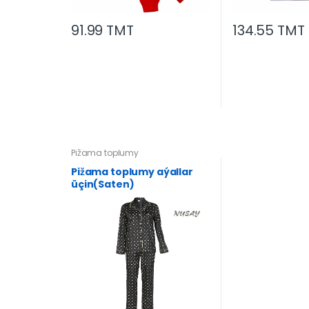
91.99 TMT
134.55 TMT
Pižama toplumy
Pižama toplumy aýallar
üçin(Saten)