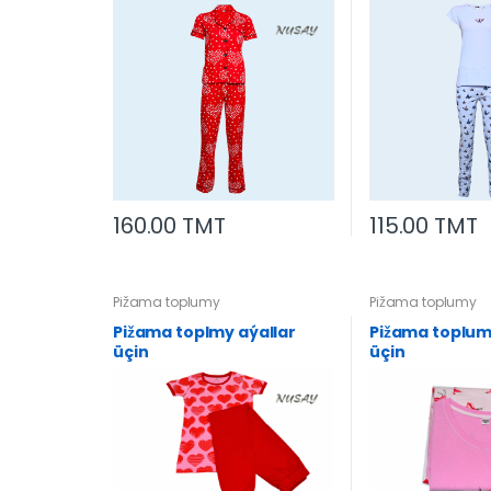
160.00 TMT
115.00 TMT
Pižama toplumy
Pižama toplumy
Pižama toplmy aýallar
Pižama toplum
üçin
üçin