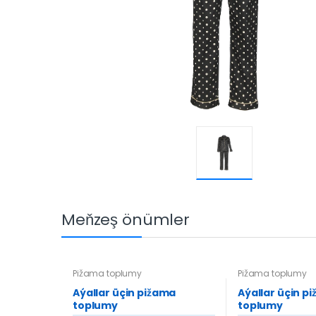
Meňzeş önümler
Pižama toplumy
Pižama toplumy
Aýallar üçin pižama
Aýallar üçin p
toplumy
toplumy