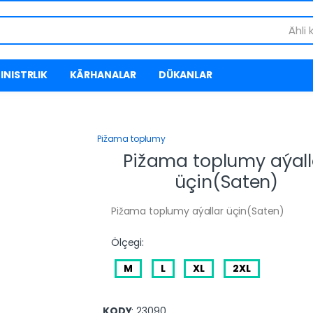
Ähli 
INISTRLIK
KÄRHANALAR
DÜKANLAR
Pižama toplumy
Pižama toplumy aýall
üçin(Saten)
Pižama toplumy aýallar üçin(Saten)
Ölçegi:
M
L
XL
2XL
KODY
: 23090