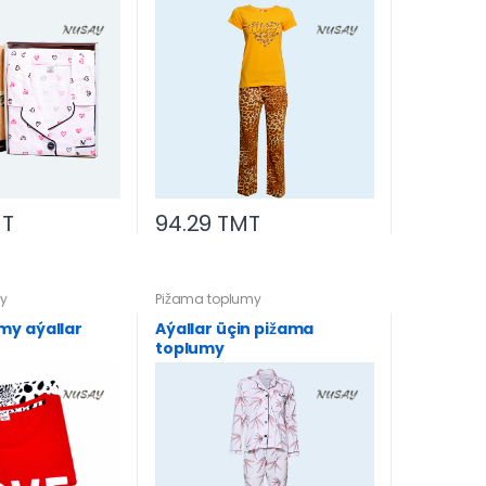
MT
94.29 TMT
y
Pižama toplumy
my aýallar
Aýallar üçin pižama
toplumy