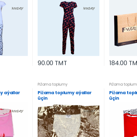
90.00 TMT
184.00 T
Pižama toplumy
Pižama toplum
y aýallar
Pižama toplumy aýallar
Pižama topl
üçin
üçin