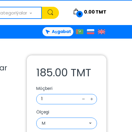
0.00
TMT
kategoriýalar
0
Aşgabat
ar
185.00 TMT
Möçberi
Ölçegi
M