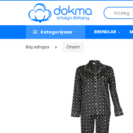
Gözleg
BRENDLAR
M
Kategoriýalar
Baş sahypa
Önüm