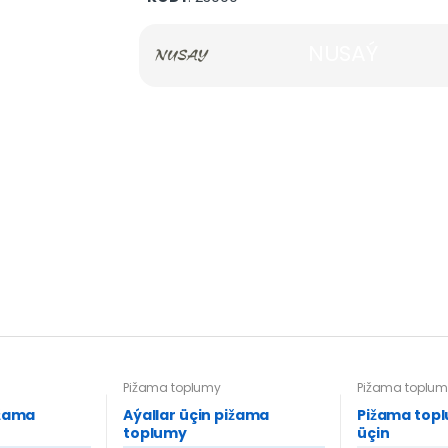
NUSAÝ
Pižama toplumy
Pižama toplum
ižama
Aýallar üçin pižama
Pižama topl
toplumy
üçin