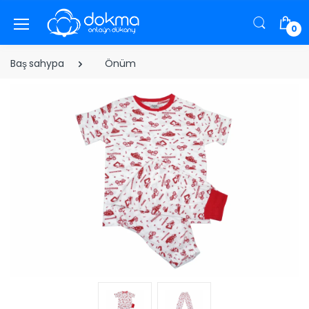
0
Baş sahypa
Önüm