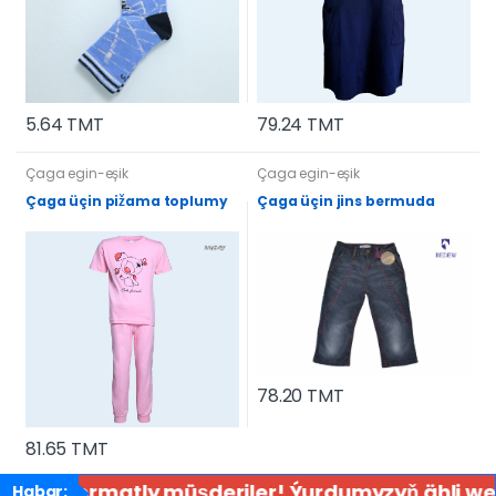
5.64 TMT
79.24 TMT
Çaga egin-eşik
Çaga egin-eşik
Çaga üçin pižama toplumy
Çaga üçin jins bermuda
78.20 TMT
81.65 TMT
Hormatly müşderiler! Ýurdumyzyň ähli wela
Habar: