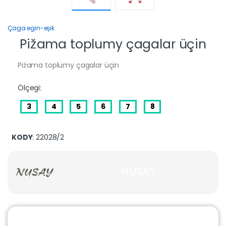
Çaga egin-eşik
Pižama toplumy çagalar üçin
Pižama toplumy çagalar üçin
Ölçegi:
3
4
5
6
7
8
KODY
: 22028/2
NUSAÝ