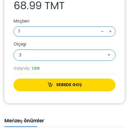
68.99 TMT
Möçberi
Ölçegi
3
Galyndy:
1.00
SEBEDE GOŞ
Meňzeş önümler