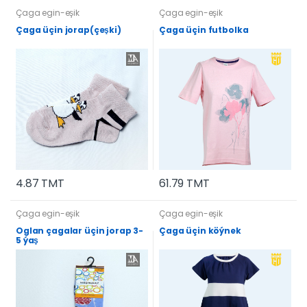
Çaga egin-eşik
Çaga egin-eşik
Çaga üçin jorap(çeşki)
Çaga üçin futbolka
4.87 TMT
61.79 TMT
Çaga egin-eşik
Çaga egin-eşik
Oglan çagalar üçin jorap 3-
Çaga üçin köýnek
5 ýaş