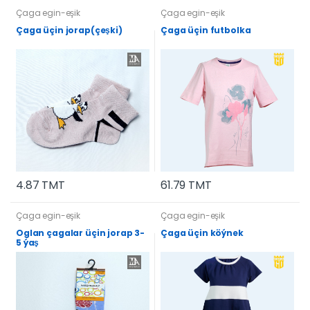
Çaga egin-eşik
Çaga egin-eşik
Çaga üçin jorap(çeşki)
Çaga üçin futbolka
4.87 TMT
61.79 TMT
Çaga egin-eşik
Çaga egin-eşik
Oglan çagalar üçin jorap 3-
Çaga üçin köýnek
5 ýaş