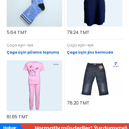
5.64 TMT
79.24 TMT
Çaga egin-eşik
Çaga egin-eşik
Çaga üçin pižama toplumy
Çaga üçin jins bermuda
78.20 TMT
81.65 TMT
Hormatly müşderiler! Ýurdumyzyň ähl
Habar: