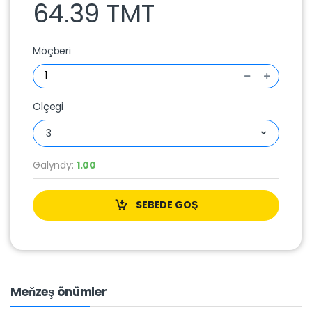
64.39 TMT
Möçberi
Ölçegi
3
Galyndy:
1.00
SEBEDE GOŞ
Meňzeş önümler