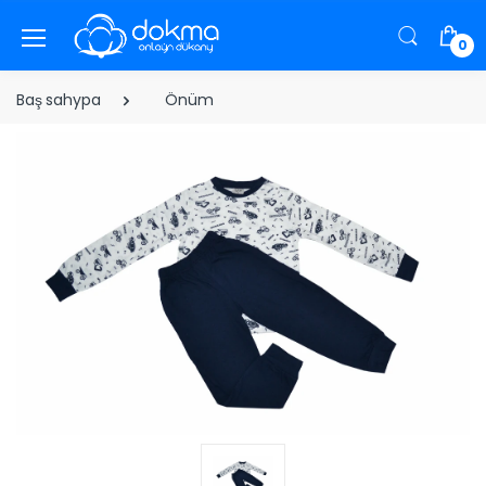
0
Baş sahypa
Önüm