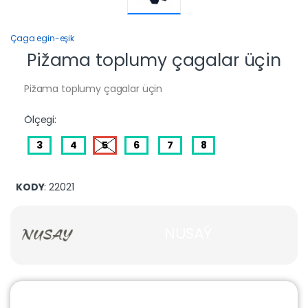
Çaga egin-eşik
Pižama toplumy çagalar üçin
Pižama toplumy çagalar üçin
Ölçegi:
3
4
5
6
7
8
KODY
: 22021
NUSAÝ