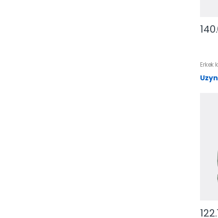
140
Erkek 
Uzyn
122