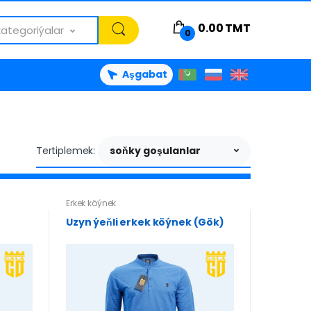
0.00
TMT
kategoriýalar
0
Aşgabat
Tertiplemek:
soňky goşulanlar
Erkek köýnek
Uzyn ýeňli erkek köýnek (Gök)