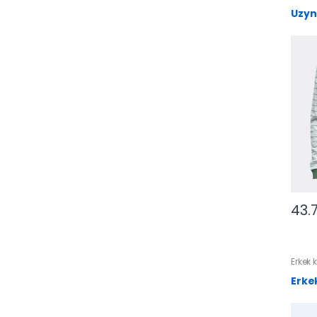
Uzyn
43.
Erkek 
Erke