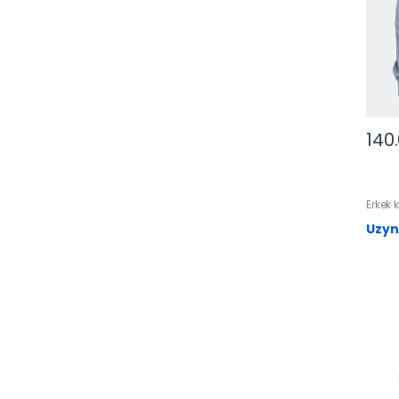
140
Erkek 
Uzyn