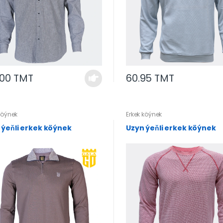
.00 TMT
60.95 TMT
köýnek
Erkek köýnek
 ýeňli erkek köýnek
Uzyn ýeňli erkek köýnek