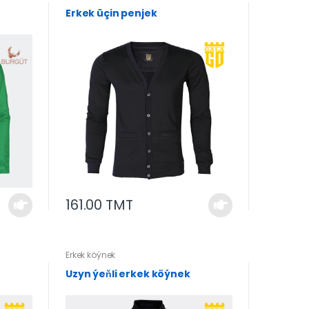
Erkek üçin penjek
161.00 TMT
Erkek köýnek
Uzyn ýeňli erkek köýnek