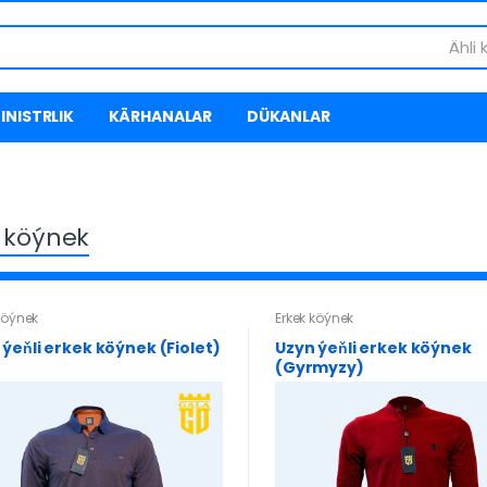
Ähli 
INISTRLIK
KÄRHANALAR
DÜKANLAR
 köýnek
köýnek
Erkek köýnek
 ýeňli erkek köýnek (Fiolet)
Uzyn ýeňli erkek köýnek
(Gyrmyzy)