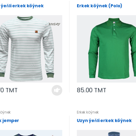
 ýeňli erkek köýnek
Erkek köýnek (Polo)
70 TMT
85.00 TMT
köýnek
Erkek köýnek
k jemper
Uzyn ýeňli erkek köýnek