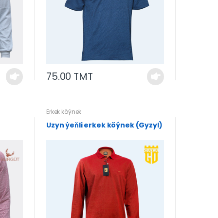
75.00 TMT
Erkek köýnek
Uzyn ýeňli erkek köýnek (Gyzyl)