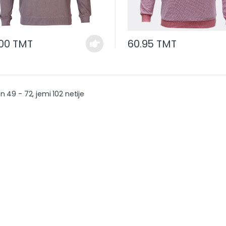
.00 TMT
60.95 TMT
n 49 - 72, jemi 102 netije