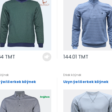
64 TMT
144.01 TMT
köýnek
Erkek köýnek
 ýeňli erkek köýnek
Uzyn ýeňli erkek köýnek