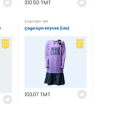
310.50 TMT
Çaga egin-eşik
y
Çaga üçin köýnek (Lila)
103.07 TMT