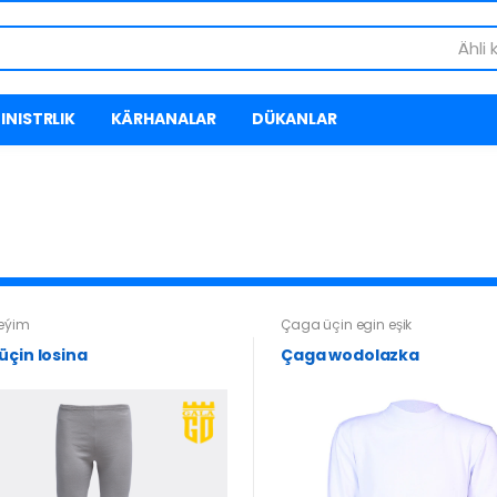
Ähli 
INISTRLIK
KÄRHANALAR
DÜKANLAR
geýim
Çaga üçin egin eşik
üçin losina
Çaga wodolazka