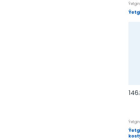
Ýetgin
Ýetg
146
Ýetgin
Ýetg
kos