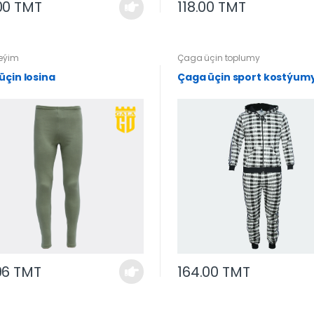
00 TMT
118.00 TMT
geýim
Çaga üçin toplumy
üçin losina
Çaga üçin sport kostýum
96 TMT
164.00 TMT