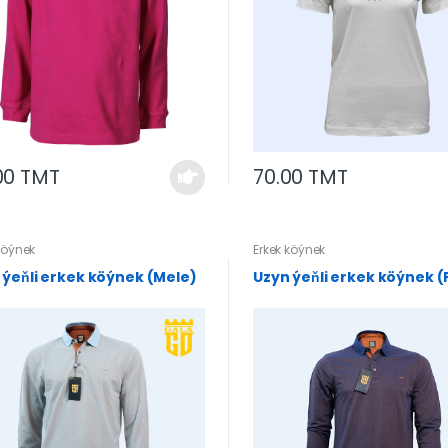
00 TMT
70.00 TMT
köýnek
Erkek köýnek
 ýeňli erkek köýnek (Mele)
Uzyn ýeňli erkek köýnek (F