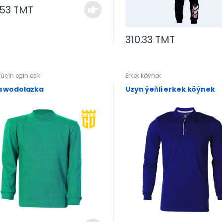
.53 TMT
310.33 TMT
üçin egin eşik
Erkek köýnek
 wodolazka
Uzyn ýeňli erkek köýnek