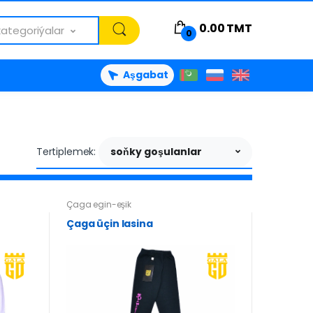
0.00
TMT
kategoriýalar
0
Aşgabat
Tertiplemek:
soňky goşulanlar
Çaga egin-eşik
Çaga üçin lasina