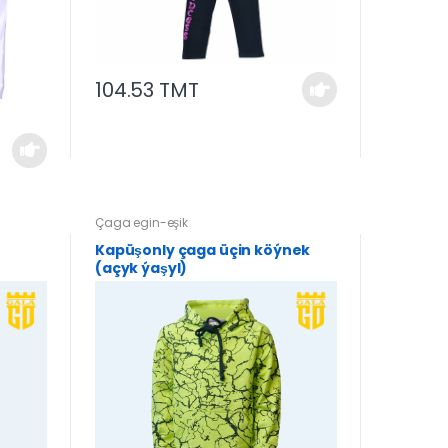
104.53 TMT
Çaga egin-eşik
Kapüşonly çaga üçin köýnek
(açyk ýaşyl)