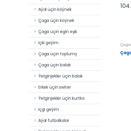
104
Aýal üçin köýnek
Çaga üçin köýnek
Çaga üçin egin eşik
Içki geýim
Çaga 
Çaga
Çaga üçin toplumy
Çaga üçin balak
Ýetginjekler üçin balak
Erkek üçin switer
Ýetginjekler üçin kurtka
Içgi geýim
Aýal futbolkalar