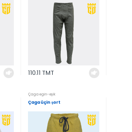
110.11 TMT
Çaga egin-eşik
Çaga üçin şort