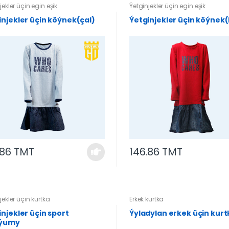
jekler üçin egin eşik
Ýetginjekler üçin egin eşik
injekler üçin köýnek(çal)
Ýetginjekler üçin köýnek(
.86 TMT
146.86 TMT
jekler üçin kurtka
Erkek kurtka
injekler üçin sport
Ýyladylan erkek üçin kurt
týumy