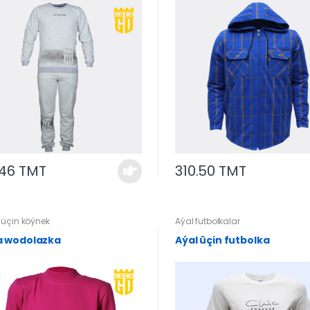
.46 TMT
310.50 TMT
üçin köýnek
Aýal futbolkalar
 wodolazka
Aýal üçin futbolka