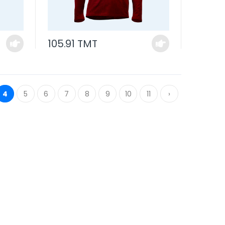
105.91 TMT
4
5
6
7
8
9
10
11
›