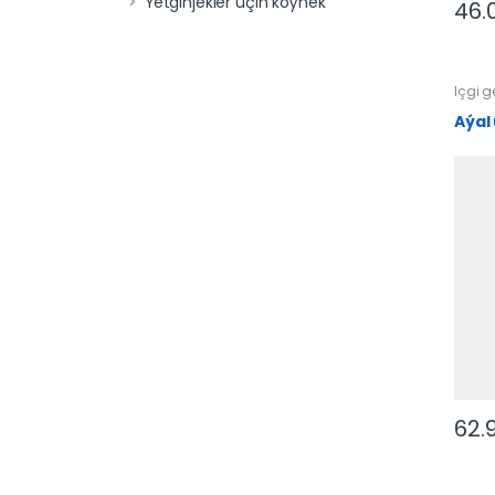
Ýetginjekler üçin köýnek
46.
Içgi 
Aýal 
62.