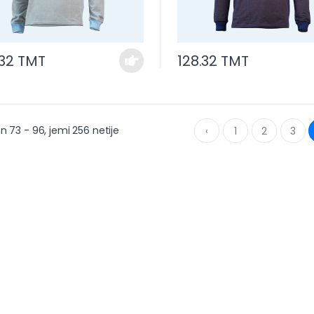
.32 TMT
128.32 TMT
n 73 - 96, jemi 256 netije
‹
1
2
3