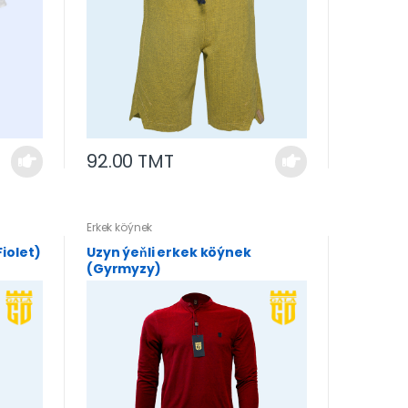
92.00 TMT
Erkek köýnek
iolet)
Uzyn ýeňli erkek köýnek
(Gyrmyzy)