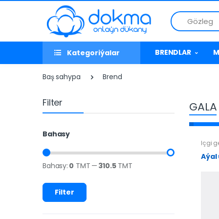
Gözleg
BRENDLAR
M
Kategoriýalar
Baş sahypa
Brend
Filter
GALA
Bahasy
Içgi 
Aýal 
Bahasy:
0
TMT
—
310.5
TMT
Filter