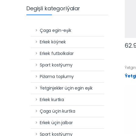
Degişli kategoriýalar
Çaga egin-eşik
Erkek köýnek
62.
Erkek futbolkalar
Sport kostýumy
Ýetgin
Ýetgi
Pižama toplumy
Ýetginjekler üçin egin eşik
Erkek kurtka
Çaga üçin kurtka
Erkek üçin jalbar
Sport kostýumy