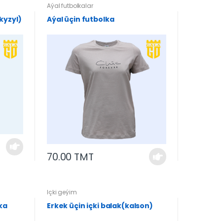
Aýal futbolkalar
kyzyl)
Aýal üçin futbolka
70.00 TMT
Içki geýim
ka
Erkek üçin içki balak(kalson)