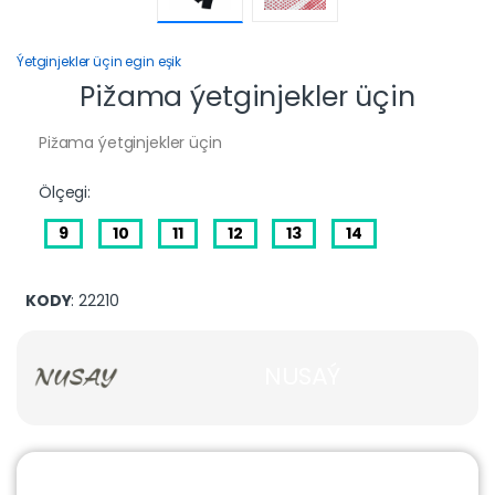
Ýetginjekler üçin egin eşik
Pižama ýetginjekler üçin
Pižama ýetginjekler üçin
Ölçegi:
9
10
11
12
13
14
KODY
: 22210
NUSAÝ