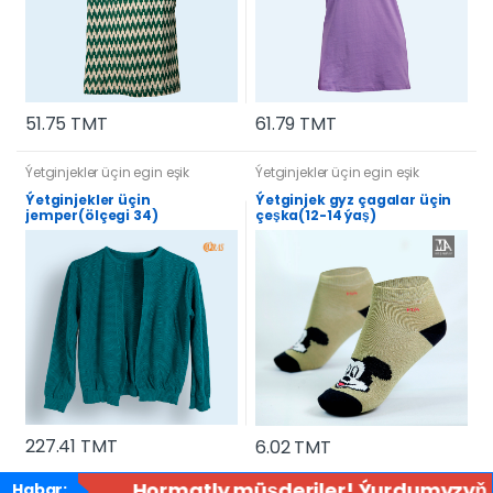
51.75 TMT
61.79 TMT
Ýetginjekler üçin egin eşik
Ýetginjekler üçin egin eşik
Ýetginjekler üçin
Ýetginjek gyz çagalar üçin
jemper(ölçegi 34)
çeşka(12-14 ýaş)
227.41 TMT
6.02 TMT
Hormatly müşderiler! Ýurdumyzyň ähl
Habar: