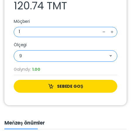
120.74 TMT
Möçberi
Ölçegi
9
Galyndy:
1.00
SEBEDE GOŞ
Meňzeş önümler