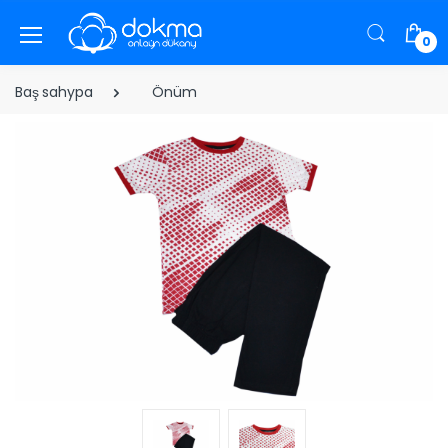
0
Baş sahypa
Önüm