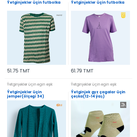
Ýetginjekler üçin futbolka
Ýetginjekler üçin futbolka
51.75 TMT
61.79 TMT
Ýetginjekler üçin egin eşik
Ýetginjekler üçin egin eşik
Ýetginjekler üçin
Ýetginjek gyz çagalar üçin
jemper(ölçegi 34)
çeşka(12-14 ýaş)