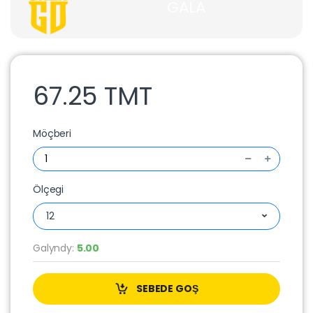
GALA
67.25 TMT
Möçberi
Ölçegi
12
Galyndy:
5.00
SEBEDE GOŞ