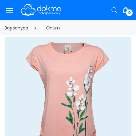
0
Baş sahypa
Önüm