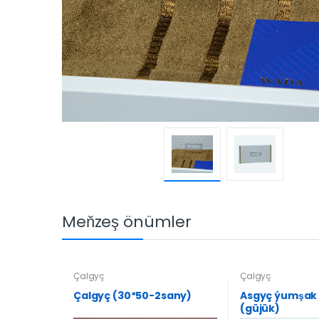
Meňzeş önümler
Çalgyç
Çalgyç
Çalgyç (30*50-2sany)
Asgyç ýumşak
(güjük)