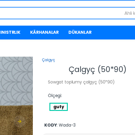
Ähli 
INISTRLIK
KÄRHANALAR
DÜKANLAR
Çalgyç
Çalgyç (50*90)
Sowgat toplumy çalgyç (50*90)
Ölçegi:
guty
KODY
: Wada-3