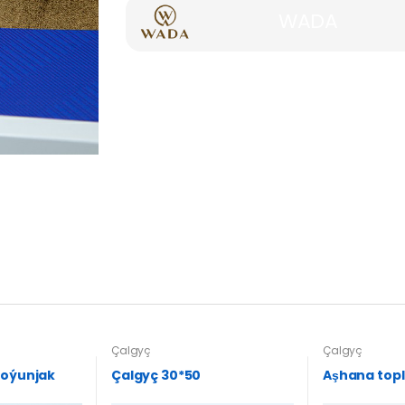
WADA
Çalgyç
Çalgyç
 oýunjak
Çalgyç 30*50
Aşhana topl