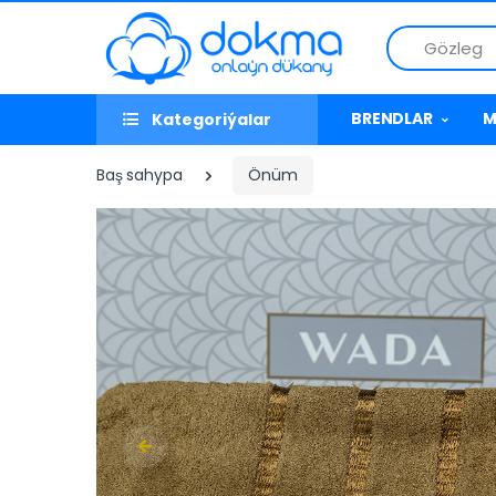
Gözleg
BRENDLAR
M
Kategoriýalar
Baş sahypa
Önüm