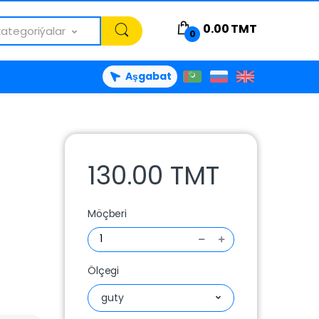
0.00
TMT
kategoriýalar
0
Aşgabat
130.00 TMT
Möçberi
Ölçegi
guty