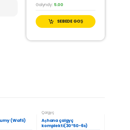
Galyndy:
5.00
SEBEDE GOŞ
Çalgyç
umy (Wafli)
Aşhana çalgyç
komplekti(30*50-6s)