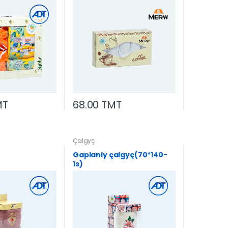
MT
68.00 TMT
Çalgyç
Gaplanly çalgyç(70*140-
1s)