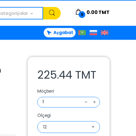
0.00
TMT
kategoriýalar
0
Aşgabat
m
225.44 TMT
Möçberi
Ölçegi
12