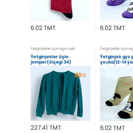
6.02 TMT
6.02 TMT
Ýetginjekler üçin egin eşik
Ýetginjekler üçin eg
Ýetginjekler üçin
Ýetginjek gyz 
jemper(ölçegi 34)
çeşka(12-14 ýa
227.41 TMT
6.02 TMT