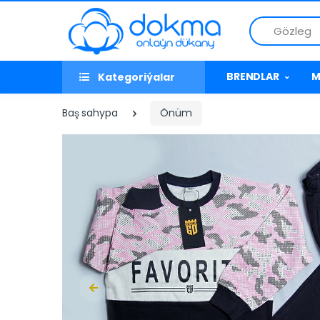
Gözleg
BRENDLAR
M
Kategoriýalar
Baş sahypa
Önüm