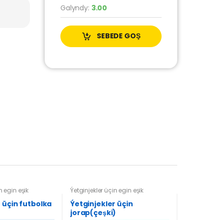
Galyndy:
3.00
SEBEDE GOŞ
n egin eşik
Ýetginjekler üçin egin eşik
 üçin futbolka
Ýetginjekler üçin
jorap(çeşki)