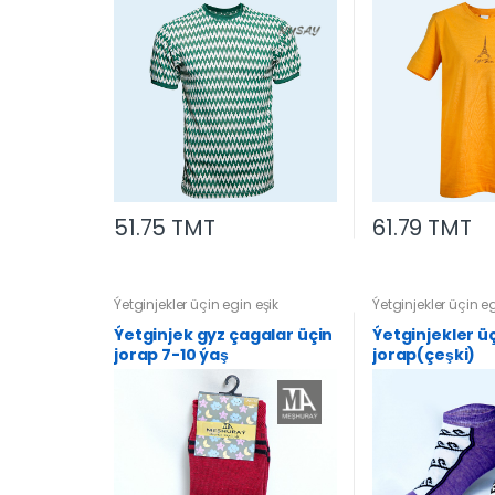
51.75 TMT
61.79 TMT
Ýetginjekler üçin egin eşik
Ýetginjekler üçin eg
Ýetginjek gyz çagalar üçin
Ýetginjekler ü
jorap 7-10 ýaş
jorap(çeşki)