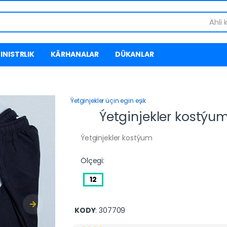
Ähli 
INISTRLIK
KÄRHANALAR
DÜKANLAR
Ýetginjekler üçin egin eşik
Ýetginjekler kostýu
Ýetginjekler kostýum
Ölçegi:
12
KODY
: 307709