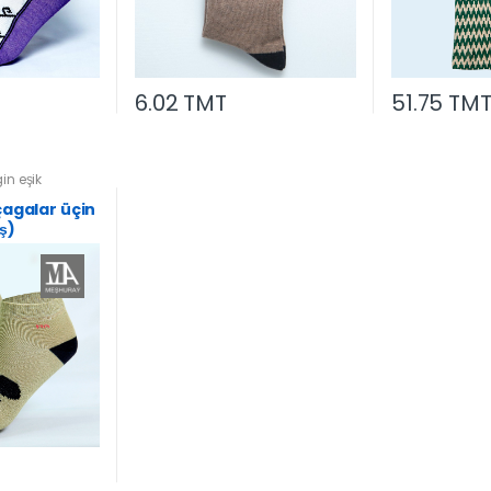
6.02 TMT
51.75 TM
in eşik
çagalar üçin
ş)