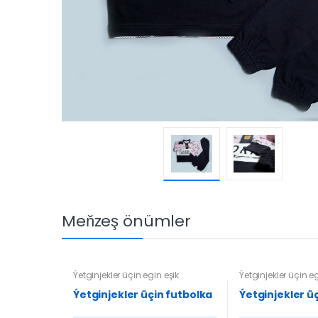
Meňzeş önümler
Ýetginjekler üçin egin eşik
Ýetginjekler üçin eg
Ýetginjekler üçin futbolka
Ýetginjekler ü