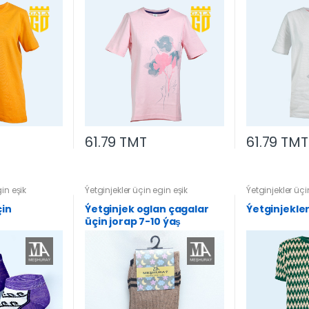
61.79 TMT
61.79 TMT
in eşik
Ýetginjekler üçin egin eşik
Ýetginjekler üçi
çin
Ýetginjek oglan çagalar
Ýetginjekler
üçin jorap 7-10 ýaş