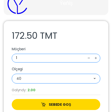
Ýeňiş
172.50 TMT
Möçberi
Ölçegi
40
Galyndy:
2.00
SEBEDE GOŞ