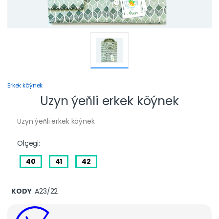
Erkek köýnek
Uzyn ýeňli erkek köýnek
Uzyn ýeňli erkek köýnek
Ölçegi:
40
41
42
KODY
: A23/22