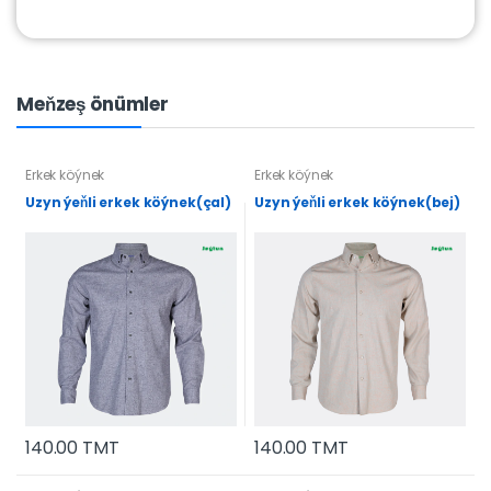
Meňzeş önümler
Erkek köýnek
Erkek köýnek
Uzyn ýeňli erkek köýnek(çal)
Uzyn ýeňli erkek köýnek(bej)
140.00 TMT
140.00 TMT