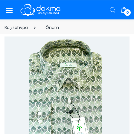
0
Baş sahypa
Önüm