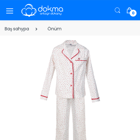
0
Baş sahypa
Önüm