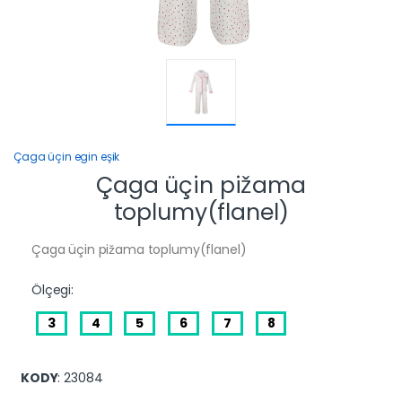
Çaga üçin egin eşik
Çaga üçin pižama
toplumy(flanel)
Çaga üçin pižama toplumy(flanel)
Ölçegi:
3
4
5
6
7
8
KODY
: 23084