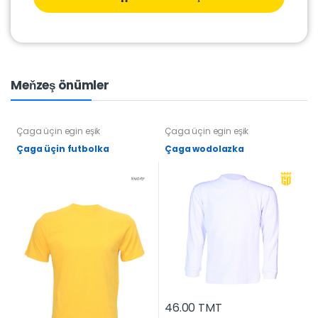
Meňzeş önümler
Çaga üçin egin eşik
Çaga üçin egin eşik
Çaga üçin futbolka
Çaga wodolazka
46.00 TMT